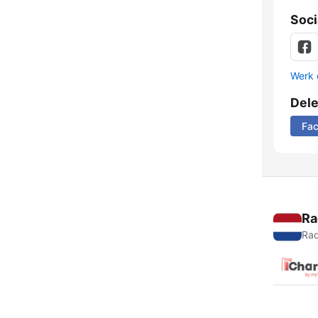
Soci
Werk 
Del
Fa
Ra
Rad