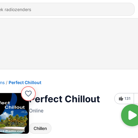
ons
Perfect Chillout
Perfect Chillout
131
Online
Chillen