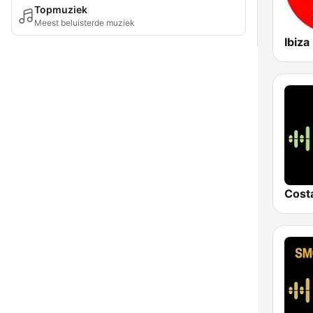
Topmuziek
Meest beluisterde muziek
Ibiza