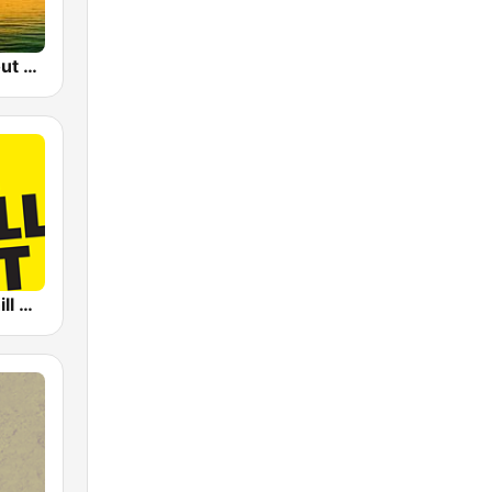
Sunset Chillout Lounge
Life Radio Chill Out