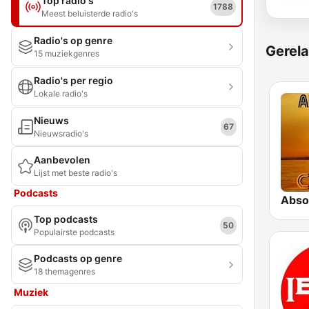
Top radio's
1788
Meest beluisterde radio's
Radio's op genre
Gerela
15 muziekgenres
Radio's per regio
Lokale radio's
Nieuws
67
Nieuwsradio's
Aanbevolen
Lijst met beste radio's
Podcasts
Absol
Top podcasts
50
Populairste podcasts
Podcasts op genre
18 themagenres
Muziek