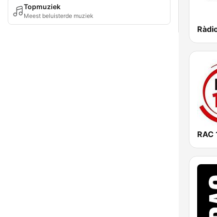
Topmuziek
Meest beluisterde muziek
RAC 