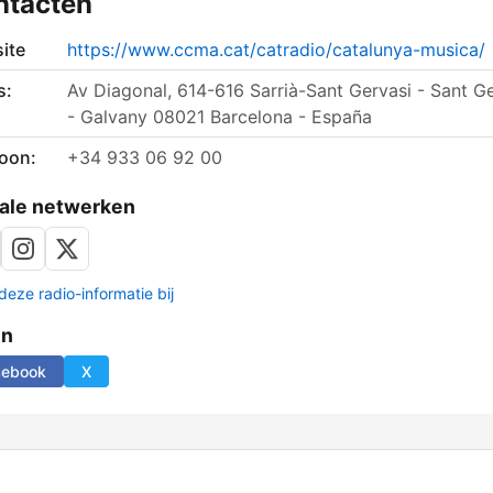
ntacten
ite
https://www.ccma.cat/catradio/catalunya-musica/
s:
Av Diagonal, 614-616 Sarrià-Sant Gervasi - Sant G
- Galvany 08021 Barcelona - España
foon:
+34 933 06 92 00
ale netwerken
deze radio-informatie bij
en
cebook
X