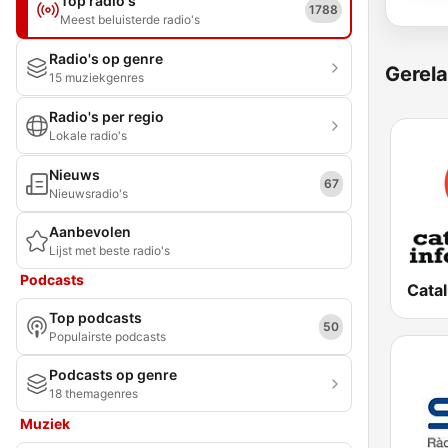
Top radio's
1788
Meest beluisterde radio's
Radio's op genre
Gerela
15 muziekgenres
Radio's per regio
Lokale radio's
Nieuws
67
Nieuwsradio's
Aanbevolen
Lijst met beste radio's
Podcasts
Top podcasts
50
Populairste podcasts
Podcasts op genre
18 themagenres
Muziek