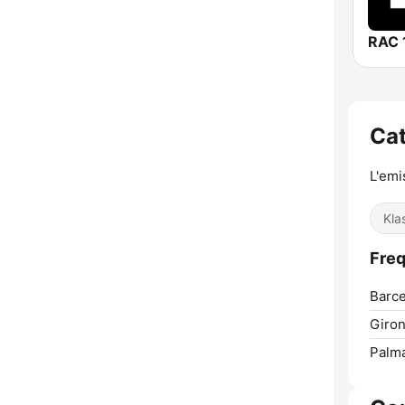
RAC 
Ca
L'emi
Kla
Freq
Barce
Giron
Palm