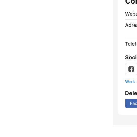
Co
Webs
Adre
Tele
Soci
Werk 
Del
Fa