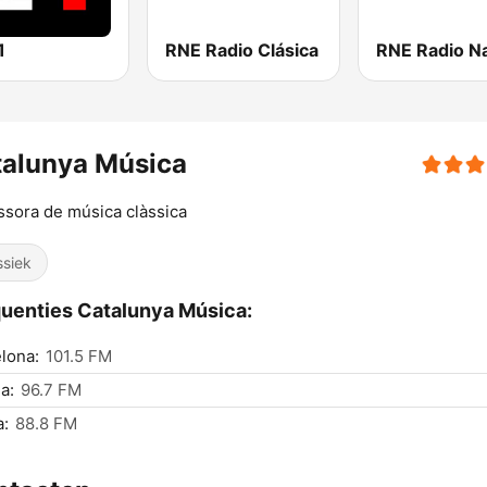
1
RNE Radio Clásica
talunya Música
ssora de música clàssica
ssiek
uenties Catalunya Música:
lona:
101.5 FM
a:
96.7 FM
a:
88.8 FM