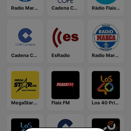
Radio Marca Nacional
Cadena COPE
Ràdio Flaixbac
Cadena COPE Cantabria
EsRadio
Radio Marca Cantabria
MegaStarFM
Flaix FM
Los 40 Principales