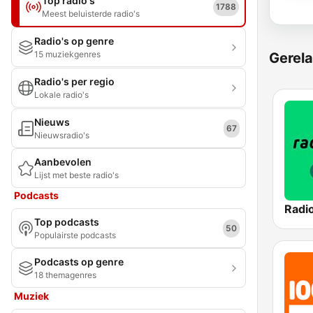
Top radio's
1788
Meest beluisterde radio's
Radio's op genre
15 muziekgenres
Gerela
Radio's per regio
Lokale radio's
Nieuws
67
Nieuwsradio's
Aanbevolen
Lijst met beste radio's
Podcasts
Top podcasts
50
Populairste podcasts
Podcasts op genre
18 themagenres
Muziek