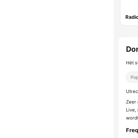
Radi
Do
Hét s
Pop
Utrec
Zeer 
Live,
wordt
Freq