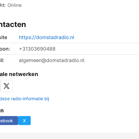
ht:
Online
ntacten
ite
https://domstadradio.nl
foon:
+31303690488
l:
algemeen@domstadradio.nl
ale netwerken
deze radio-informatie bij
en
cebook
X