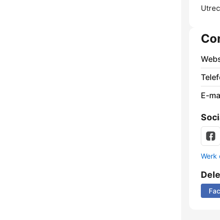
Utrec
Co
Webs
Tele
E-mai
Soci
Werk 
Del
Fa