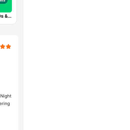
Radio 10 - 60s & 70s Hits
 Night
ering