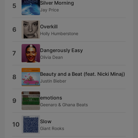
Silver Morning
5
Jay Price
Overkill
6
Holly Humberstone
Dangerously Easy
7
Olivia Dean
Beauty and a Beat (feat. Nicki Minaj)
8
Justin Bieber
emotions
9
Geenaro & Ghana Beats
Slow
10
Giant Rooks