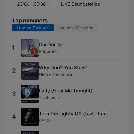
23:00 - 00:00
1LIVE Soundstories
Top nummers
Laatste 7 dagen
Laatste 30 dagen
Dai Dai Dai
1
Robertino
Why Don't You Stay?
2
Nico & the Known
Lady (Hear Me Tonight)
3
Tischmusik
Turn the Lights Off (feat. Jon)
4
KATO