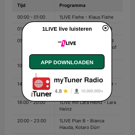
Tijd
Programma
00:00 - 01:00
1LIVE Fiehe - Klaus Fiehe
01:00 - 05:00
1LIVE live luisteren
Die junge Nacht der ARD
05:00 - 10:00
1LIVE mit Olli Briesch und
dem Imhof - Michael Imhof
und Olli Briesch
APP DOWNLOADEN
10:00 - 14:00
1LIVE mit Simon Beeck -
Simon Beeck
14:00 - 18:00
1LIVE Kammel und Kühler -
Matthias Kammel
18:00 - 20:00
1LIVE mit Lara Heinz - Lara
Heinz
20:00 - 23:00
1LIVE Plan B - Bianca
Hauda, Kotaro Dürr