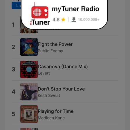
Laatste 7 dagen
Laatste 30 dagen
Moments In Love
1
Art of Noise
Fight the Power
2
Public Enemy
Casanova (Dance Mix)
3
Levert
Don't Stop Your Love
4
Keith Sweat
Playing for Time
5
Madleen Kane