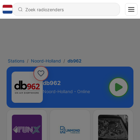
Stations
Noord-Holland
db962
db962
Noord-Holland - Online