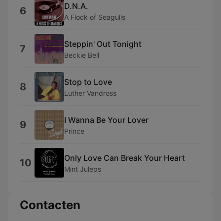
D.N.A.
6
A Flock of Seagulls
Steppin' Out Tonight
7
Beckie Bell
Stop to Love
8
Luther Vandross
I Wanna Be Your Lover
9
Prince
Only Love Can Break Your Heart
10
Mint Juleps
Contacten