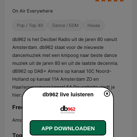
On Air Everywhere
Pop / Top 40
Dance / EDM
House
db962 is het Decibel Radio uit de jaren 80 vanuit
Amsterdam. db962 staat voor de nieuwste
dancemuziek met een knipoog naar beste dance
muziek uit de jaren 80 en uit de laatste decennia.
dB962 op DAB+ Almere op kanaal 10C Noord-
Holland op kanaal 11A Amsterdam ZO en
Haarlemmermeer kanaal 5A De website vindt je
db962 live luisteren
hier: https://db962.nl
Frequenties db962:
Amsterdam:
Online
APP DOWNLOADEN
Top nummers