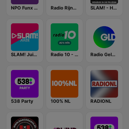
NPO Funx NL
Radio Rijnmond FM 93.4
SLAM! - Housuh in de Pauzuh
SLAM! Juize
Radio 10 - 80s Hits
Radio Gelderland
538 Party
100% NL
RADIONL