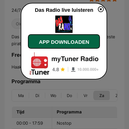
Das Radio live luisteren
24/7 Keihard de beste piraten hits
Oldies
Das Radio 100% hit garantie. 24/7 keihard de beste
APP DOWNLOADEN
piraten muziek.
Frequenties Das Radio:
Haaksbergen:
Online
Programma
Ma
Di
Wo
Do
Vr
Za
Zo
Tijd
Programma
00:00 - 17:59
Nostop