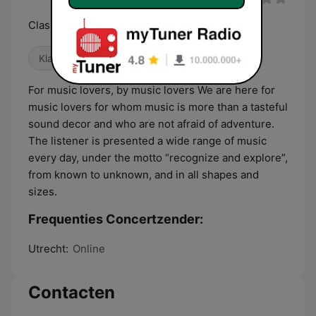
Classical, Jazz, World & Beyond
Klassiek
Jazz
Wereldmuziek
For music lovers, by music lovers We are here for
music lovers for whom music is more than a tasteful
sound decor and who are not afraid of adventure.
The listener is presented a wide range of music
every day, under the motto “recognize and explore”,
from known to unknown, and in all shapes and
sizes.
Frequenties Concertzender:
Utrecht:
Online
Contacten