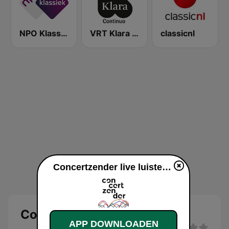
NPO Klassiek
VRT Klara Continuo
classicnl
Concertzender live luisteren
Concertzender
APP DOWNLOADEN