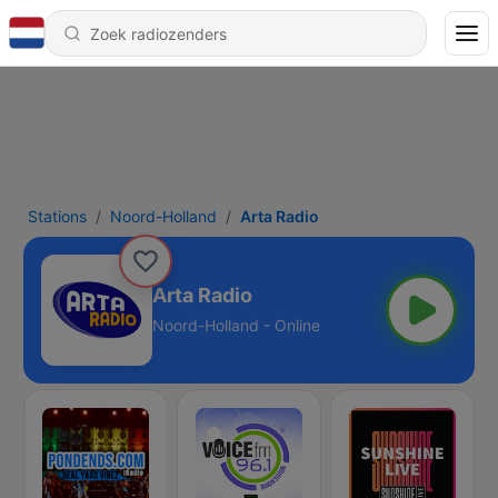
Stations
Noord-Holland
Arta Radio
Arta Radio
Noord-Holland - Online