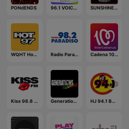
PONdENDS
96.1 VOICE FM | #BANGIN
SUNSHINE LIVE
WQHT Hot 97 FM
Radio Paradiso Berlin
Cadena 100 InterComarcas
Kiss 98.8 FM
Generations Reggae
HJ 94.1 Boom FM