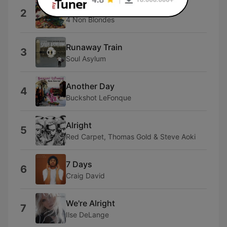
What's Up?
2
4 Non Blondes
Runaway Train
3
Soul Asylum
Another Day
4
Buckshot LeFonque
Alright
5
Red Carpet, Thomas Gold & Steve Aoki
7 Days
6
Craig David
We're Alright
7
Ilse DeLange