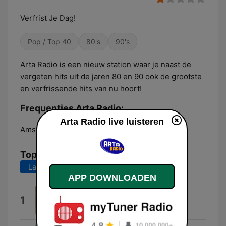
Verfrist Je Dag!
Pop / Top 40
80's
90's
Arta Radio is een nieuw station waar je naast de
vergeten hits uit de jaren 80 en 90 ook de grootste
en verfrissende hits van nu hoort!
Frequenties Arta Radio:
Arta Radio live luisteren
Amsterdam:
Online
Top nummers
Laatste 7 dagen
Laatste 30 dagen
APP DOWNLOADEN
Niks Nieuws Op Het Nieuws
1
Rotzorg