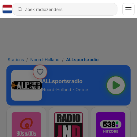
Stations
Noord-Holland
ALLsportsradio
ALLsportsradio
Noord-Holland - Online