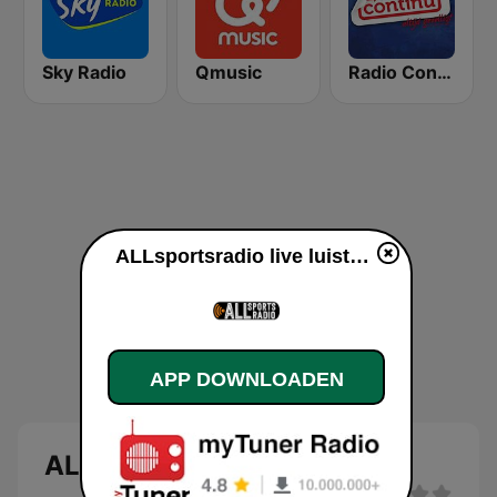
Sky Radio
Qmusic
Radio Continu
ALLsportsradio live luisteren
APP DOWNLOADEN
ALLsportsradio