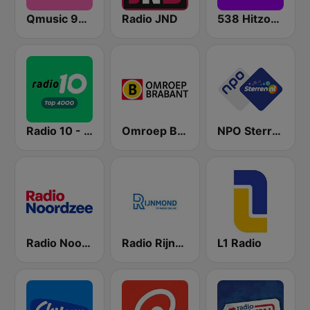
Qmusic 90's & 00's
Radio JND
538 Hitzone
Radio 10 - Top 4000
Omroep Brabant
NPO Sterren
Radio Noordzee
Radio Rijnmond FM 93.4
L1 Radio