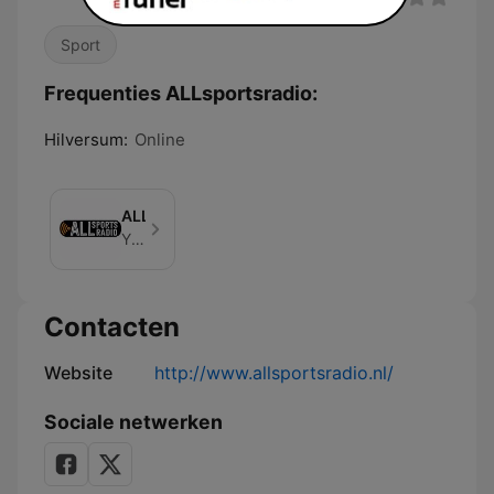
Sport
Frequenties ALLsportsradio:
Hilversum:
Online
ALLsportsradio
YPCA, De Radiofabriek
Contacten
Website
http://www.allsportsradio.nl/
Sociale netwerken