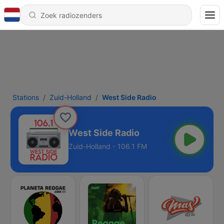
Stations
Zuid-Holland
West Side Radio
West Side Radio
Zuid-Holland - 106.1 FM