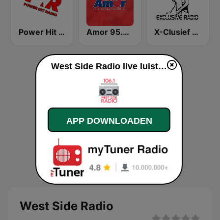
Power Hit Radio
Amor 95.3 FM
X-Clusief FM
West Side Radio live luisteren
APP DOWNLOADEN
West Side Radio