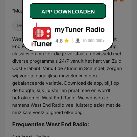
"Muzikaal Veelzijdig"
APP DOWNLOADEN
Divers
Wereldmuziek
West End Radio muzikaal veelzijdig! Beleef West
End Radio, Muzikaal veelzijdig met de beste pop,
classics en muziek die je verstaat afgewisseld met
diverse programma's 24/7 vanuit het hart van Zuid
Oost Brabant. Vanuit de studio in Schijndel, zorgen
wij voor je dagelijkse muziekmix in een
gebalanceerde variatie. Download de app, blijf op
de hoogte, kijk ,luister en praat mee en wordt
betrokken bij West End Radio. We wensen je
namens West End Radio veel luisterplezier met de
muzikale veelzijdigheid elke dag.
Frequenties West End Radio: