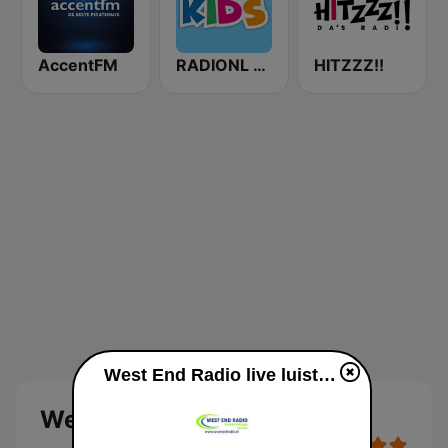
AccentFM
RADIONL Kids
HITZZZ!!
West End Radio live luisteren
West End Radio