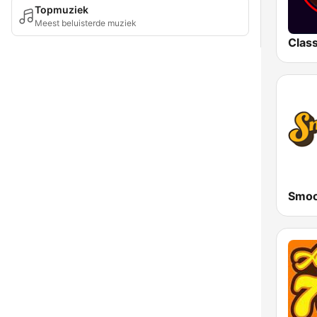
Topmuziek
Meest beluisterde muziek
Smoo