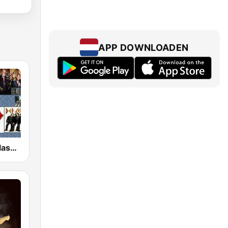
APP DOWNLOADEN
GotRadio - Classic Rock