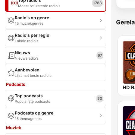
Top radio's
1788
Meest beluisterde radio's
Radio's op genre
Gerela
15 muziekgenres
Radio's per regio
Lokale radio's
Nieuws
67
Nieuwsradio's
Aanbevolen
Lijst met beste radio's
Podcasts
Top podcasts
50
Populairste podcasts
Podcasts op genre
18 themagenres
Muziek