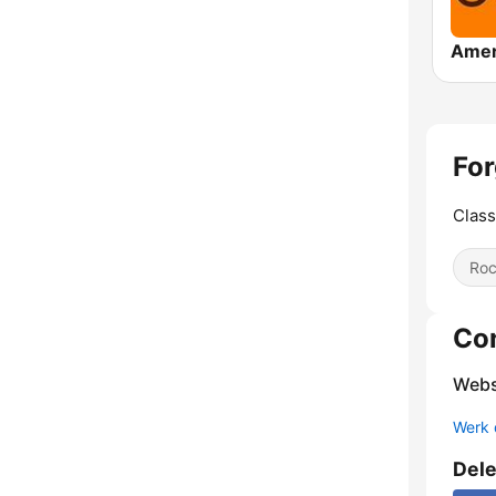
For
Class
Ro
Co
Webs
Werk 
Del