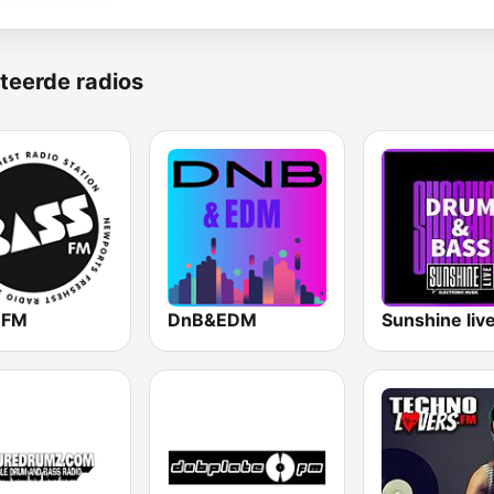
teerde radios
 FM
DnB&EDM