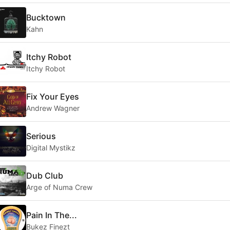
Bucktown
Kahn
Itchy Robot
Itchy Robot
Fix Your Eyes
Andrew Wagner
Serious
Digital Mystikz
Dub Club
Arge of Numa Crew
Pain In The...
Bukez Finezt