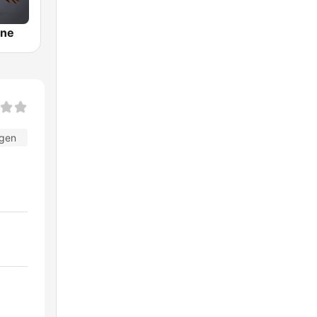
ine
agen