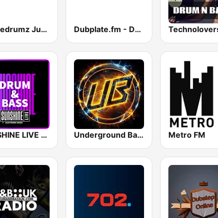
Futuredrumz Jungle Drum and Bass Radio
Dubplate.fm - Drum n Bass
SUNSHINE LIVE - Drum & Bass
Underground Bass
Metro FM