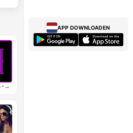
APP DOWNLOADEN
Sunshine live - Drum N Bass