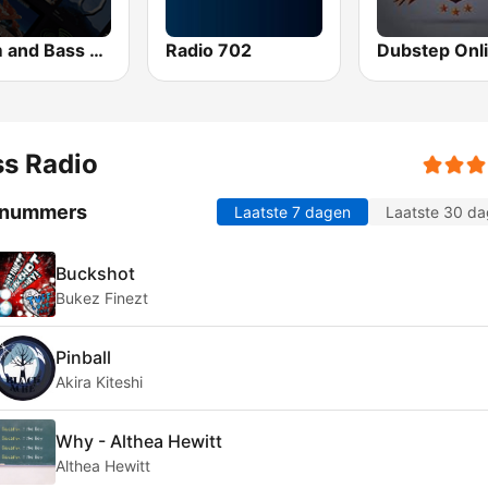
Drum and Bass UK Radio
Radio 702
Dubstep Onl
s Radio
 nummers
Laatste 7 dagen
Laatste 30 d
Buckshot
Bukez Finezt
Pinball
Akira Kiteshi
Why - Althea Hewitt
Althea Hewitt