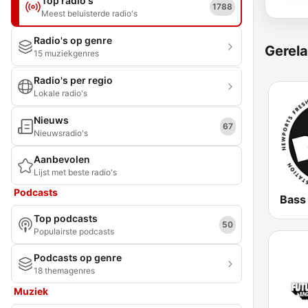
Top radio's
1788
Meest beluisterde radio's
Radio's op genre
Gerela
15 muziekgenres
Radio's per regio
Lokale radio's
Nieuws
67
Nieuwsradio's
Aanbevolen
Lijst met beste radio's
Podcasts
Bass
Top podcasts
50
Populairste podcasts
Podcasts op genre
18 themagenres
Muziek