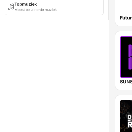
Topmuziek
Meest beluisterde muziek