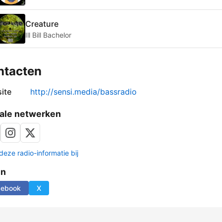
Creature
Ill Bill Bachelor
ntacten
ite
http://sensi.media/bassradio
ale netwerken
deze radio-informatie bij
en
cebook
X