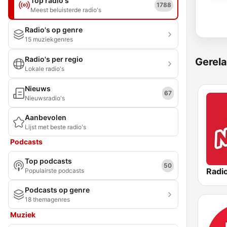
Top radio's
1788
Meest beluisterde radio's
Radio's op genre
15 muziekgenres
Radio's per regio
Gerela
Lokale radio's
Nieuws
67
Nieuwsradio's
Aanbevolen
Lijst met beste radio's
Podcasts
Top podcasts
50
Radi
Populairste podcasts
Podcasts op genre
18 themagenres
Muziek