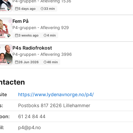
P4-gruppen - Aflevering 1536
5 days ago
33 min
Fem På
P4-gruppen - Aflevering 929
3 weeks ago
4 min
P4s Radiofrokost
P4-gruppen - Aflevering 3996
26 Jun 2026
46 min
ntacten
ite
https://www.lydenavnorge.no/p4/
s:
Postboks 817 2626 Lillehammer
foon:
61 24 84 44
l:
p4@p4.no