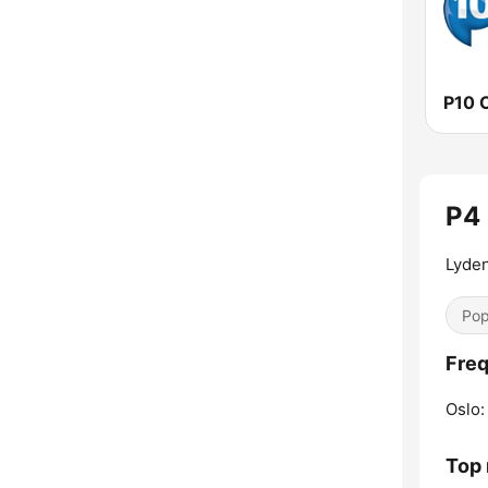
P10 
P4 
Lyde
Pop
Freq
Oslo:
Top