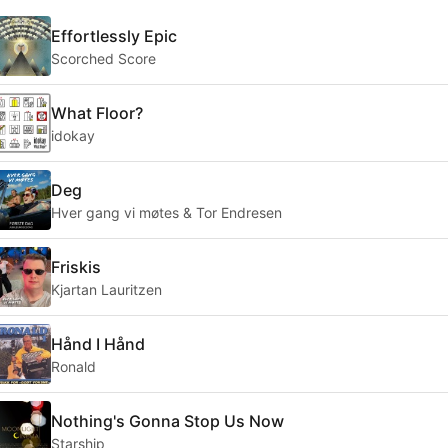
Effortlessly Epic
Scorched Score
What Floor?
idokay
Deg
Hver gang vi møtes & Tor Endresen
Friskis
Kjartan Lauritzen
Hånd I Hånd
Ronald
Nothing's Gonna Stop Us Now
Starship