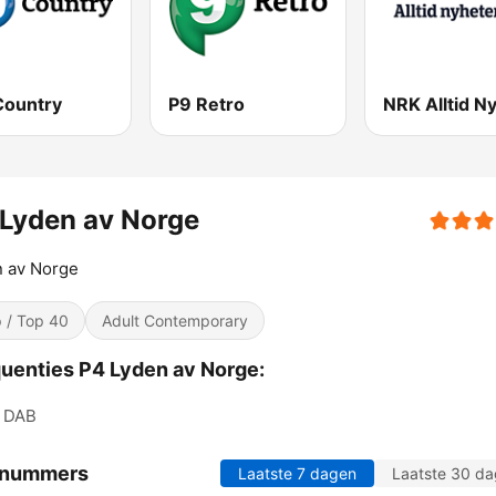
Country
P9 Retro
Lyden av Norge
n av Norge
 / Top 40
Adult Contemporary
uenties P4 Lyden av Norge:
DAB
 nummers
Laatste 7 dagen
Laatste 30 d