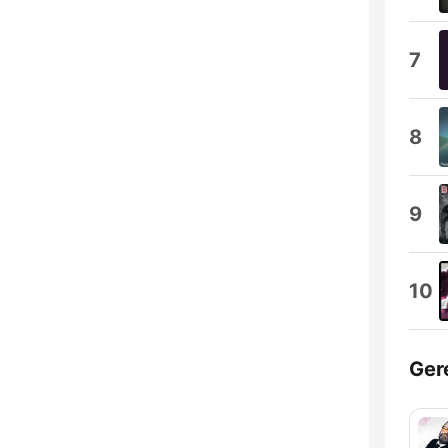
7
8
9
10
Ger