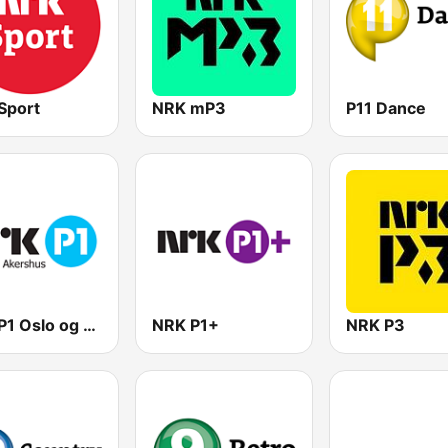
Sport
NRK mP3
P11 Dance
NRK P1 Oslo og Akershus
NRK P1+
NRK P3