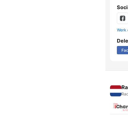
Soci
Werk 
Del
Fa
Ra
Rad