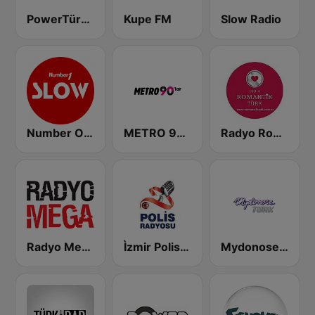
PowerTürk Taptaze
Kupe FM
Slow Radio
Number One Türk Slow FM
METRO 90'LAR
Radyo Romantik Turk
Radyo Mega
Ìzmir Polis Radyosu 96.7 FM
Mydonose Turk