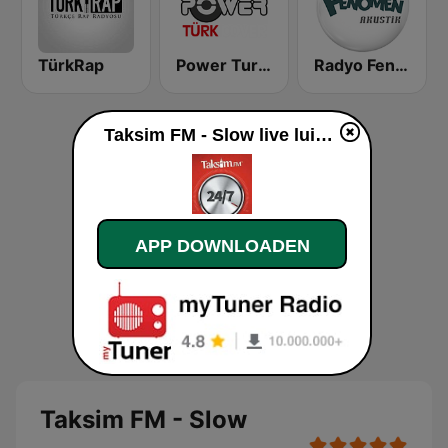
TürkRap
Power Turk Cover
Radyo Fenomen Akustik
Taksim FM - Slow live luisteren
APP DOWNLOADEN
Taksim FM - Slow