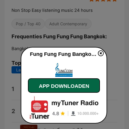
Non Stop Easy listening music 24 hours
Pop / Top 40
Adult Contemporary
Frequenties Fung Fung Fung Bangkok:
Bangkok:
Online
Fung Fung Fung Bangkok live luisteren
Top nummers
Laatste 7 dagen
Laatste 30 dagen
เข้าใจฉันไหม (feat. ตู่ ภพธร)
APP DOWNLOADEN
1
Da Endorphine
ไม่พูดก็เข้าใจ
2
Praw Kanitkul