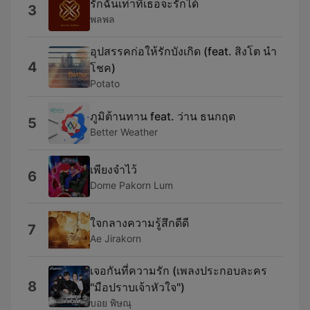
รักฉันเท่าที่เธอจะรักได้
3
พลพล
อุปสรรคก่อให้รักบังเกิด (feat. สิงโต นำ
4
โชค)
Potato
ภูมิต้านทาน feat. ว่าน ธนกฤต
5
Better Weather
เพียงจำไว้
6
Dome Pakorn Lum
ใจกลางความรู้สึกดีดี
7
Ae Jirakorn
เจอกันที่ความรัก (เพลงประกอบละคร
8
"มือปราบเจ้าหัวใจ")
บอย พิษณุ