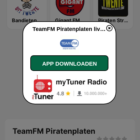
Bandieten uit Twente - Piratenmuziek
Gigant FM
Piraten Stream Twente
TeamFM Piratenplaten live luisteren
APP DOWNLOADEN
TeamFM Piratenplaten