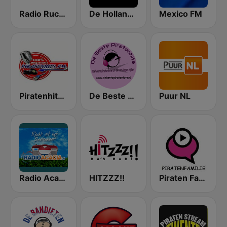
Radio Rucphen
De Hollandse Piraten Gigant
Mexico FM
Piratenhits FM
De Beste Piratenhits
Puur NL
Radio Acacia
HITZZZ!!
Piraten Familie