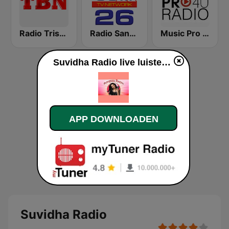
Radio Trishul
Radio Sangeetmala
Music Pro 4u Radio
Suvidha Radio live luisteren
APP DOWNLOADEN
Suvidha Radio