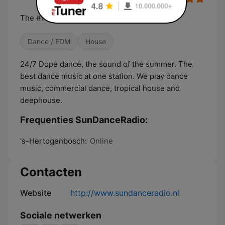
The #1 Dance Station
Dance / EDM
House
24/7 Dope dance, the sound of the summer. The
best dance music at one station. We play dance
music, commercial dance, tropical house and
deephouse.
Frequenties SunDanceRadio:
's-Hertogenbosch:
Online
Contacten
Website
http://www.sundanceradio.nl
Sociale netwerken