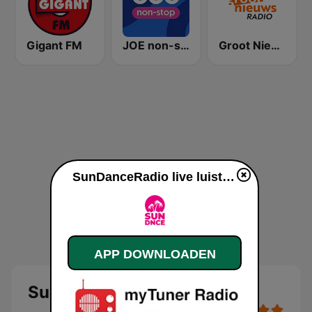
Gigant FM
JOE non-stop
Groot Nieuws Radio
SunDanceRadio live luisteren
APP DOWNLOADEN
SunDanceRadio