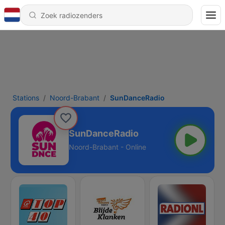
Stations
Noord-Brabant
SunDanceRadio
SunDanceRadio
Noord-Brabant - Online