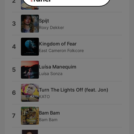
2
Robertino
Spijt
3
Roxy Dekker
Kingdom of Fear
4
East Cameron Folkcore
Luísa Manequim
5
Luísa Sonza
Turn The Lights Off (feat. Jon)
6
KATO
Bam Bam
7
Bam Bam