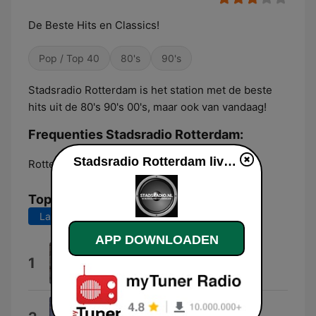
De Beste Hits en Classics!
Pop / Top 40
80's
90's
Stadsradio Rotterdam is het station met de beste
hits uit de 80's 90's 00's, maar ook van vandaag!
Frequenties Stadsradio Rotterdam:
Stadsradio Rotterdam live luisteren
Rotterdam:
Online
Top nummers
Laatste 7 dagen
Laatste 30 dagen
APP DOWNLOADEN
Flicker
1
Niall Horan
Dai Dai Dai