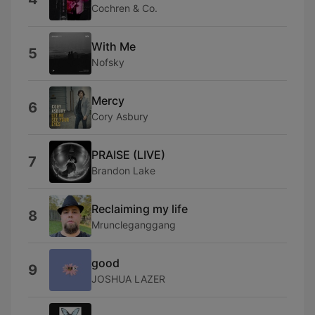
Cochren & Co.
With Me
5
Nofsky
Mercy
6
Cory Asbury
PRAISE (LIVE)
7
Brandon Lake
Reclaiming my life
8
Mruncleganggang
good
9
JOSHUA LAZER