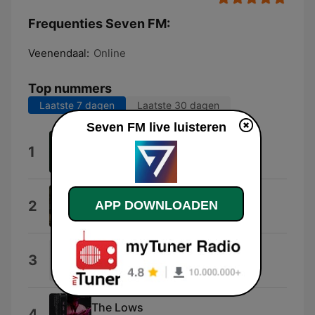
Frequenties Seven FM:
Veenendaal:
Online
Top nummers
Laatste 7 dagen
Laatste 30 dagen
Seven FM live luisteren
Darken the Doorway
1
Bobby Mountain
Captivated
2
APP DOWNLOADEN
Grace Runkle
Galilee
3
Gable Price and Friends
The Lows
4