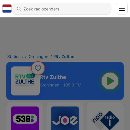
Stations
Groningen
Rtv Zulthe
Rtv Zulthe
Groningen - 105.3 FM