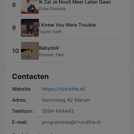
Ik Zal Je Nooit Meer Laten Gaan
8
Dries Roelvink
I Knew You Were Trouble.
9
Taylor Swift
Babydoll
10
Dominic Fike
Contacten
Website
https://rtvzulthe.nl/
Adres:
Hoornweg 42 Marum
Telefoon:
0594-644442
E-mail:
programmas@rtvzulthe.nl