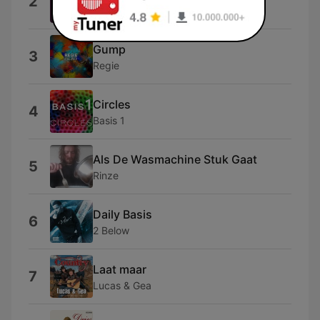
2
Afman
Gump
3
Regie
Circles
4
Basis 1
Als De Wasmachine Stuk Gaat
5
Rinze
Daily Basis
6
2 Below
Laat maar
7
Lucas & Gea