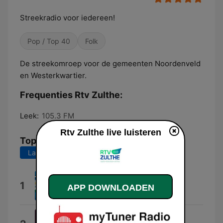
Streekradio voor iedereen!
Pop / Top 40
Folk
De streekomroep voor de gemeenten Noordenveld
en Westerkwartier.
Frequenties Rtv Zulthe:
Leek:
105.3 FM
Rtv Zulthe live luisteren
Top nummers
Laatste 7 dagen
Laatste 30 dagen
Straks Is Ook Goed
1
APP DOWNLOADEN
Yevgueni
Fetch