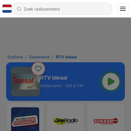
Stations
Gelderland
RTV Ideaal
RTV Ideaal
Gelderland - 105.8 FM