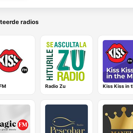
teerde radios
 FM
Radio Zu