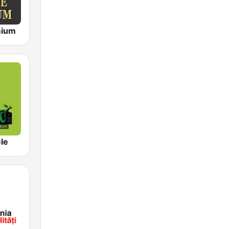
mium
le