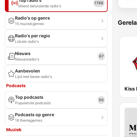
Top radio's
1788
Meest beluisterde radio's
Radio's op genre
Gerela
15 muziekgenres
Radio's per regio
Lokale radio's
Nieuws
67
Nieuwsradio's
Aanbevolen
Lijst met beste radio's
Podcasts
Kiss
Top podcasts
50
Populairste podcasts
Podcasts op genre
18 themagenres
Muziek