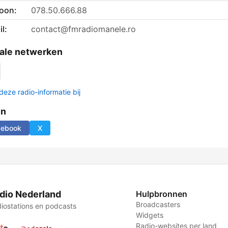
foon:
078.50.666.88
l:
contact@fmradiomanele.ro
ale netwerken
deze radio-informatie bij
en
cebook
X
dio Nederland
Hulpbronnen
Broadcasters
iostations en podcasts
Widgets
Radio-websites per land