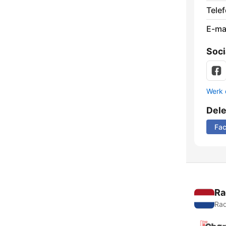
Tele
E-mai
Soci
Werk 
Del
Fa
Ra
Rad