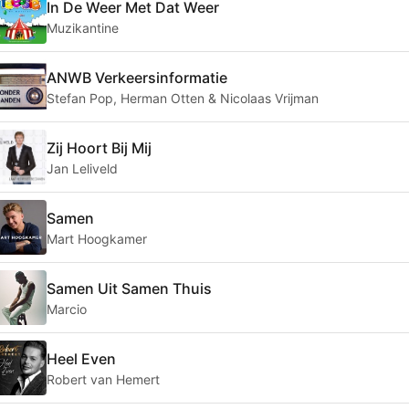
In De Weer Met Dat Weer
Muzikantine
ANWB Verkeersinformatie
Stefan Pop, Herman Otten & Nicolaas Vrijman
Zij Hoort Bij Mij
Jan Leliveld
Samen
Mart Hoogkamer
Samen Uit Samen Thuis
Marcio
Heel Even
Robert van Hemert