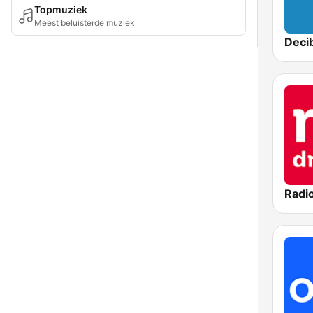
Topmuziek
Meest beluisterde muziek
Deci
Radi