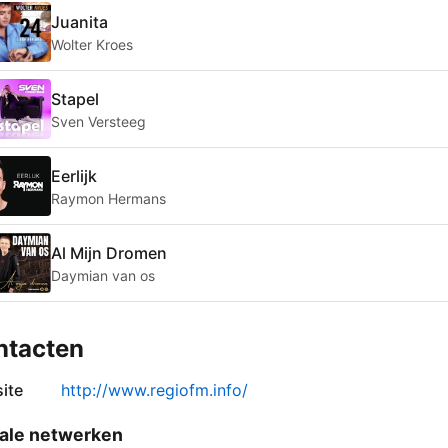
Juanita
Wolter Kroes
Stapel
Sven Versteeg
Eerlijk
Raymon Hermans
Al Mijn Dromen
Daymian van os
ntacten
ite
http://www.regiofm.info/
ale netwerken