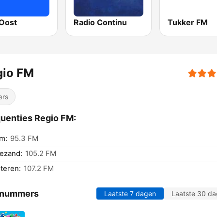
Oost
Radio Continu
Tukker FM
gio FM
ers
uenties Regio FM:
m:
95.3 FM
ezand:
105.2 FM
teren:
107.2 FM
 nummers
Laatste 7 dagen
Laatste 30 d