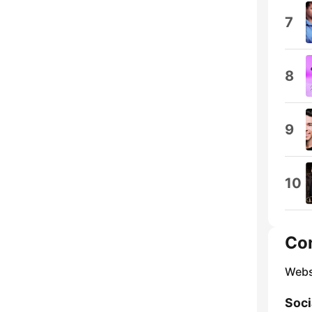
7
8
9
10
Co
Webs
Soci