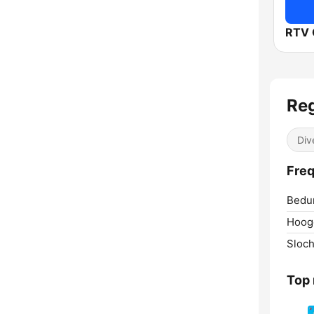
RTV 
Re
Div
Freq
Bedu
Hoog
Sloch
Top