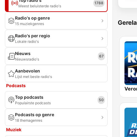
Top radio's
1788
Meest beluisterde radio's
Radio's op genre
Gerela
15 muziekgenres
Radio's per regio
Lokale radio's
Nieuws
67
Nieuwsradio's
Aanbevolen
Lijst met beste radio's
Podcasts
Top podcasts
50
Populairste podcasts
Podcasts op genre
18 themagenres
Muziek