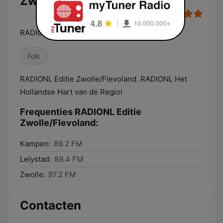
Zwolle/Flevoland
RADIONL Het Hollandse Hart van de Regio!
Folk
RADIONL Editie Zwolle/Flevoland. RADIONL Het
Hollandse Hart van de Regio!
Frequenties RADIONL Editie
Zwolle/Flevoland:
Kampen:
89.2 FM
Lelystad:
89.4 FM
Zwolle:
97.2 FM
Contacten