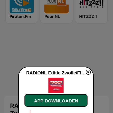
Piraten.Fm
Puur NL
HITZZZ!!
RADIONL Editie Zwolle/Flevoland live luisteren
APP DOWNLOADEN
RADIONL Editie