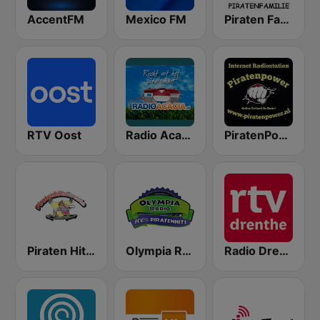
AccentFM
Mexico FM
Piraten Familie
RTV Oost
Radio Acacia
PiratenPower
Piraten Hits Twente
Olympia Radio
Radio Drenthe