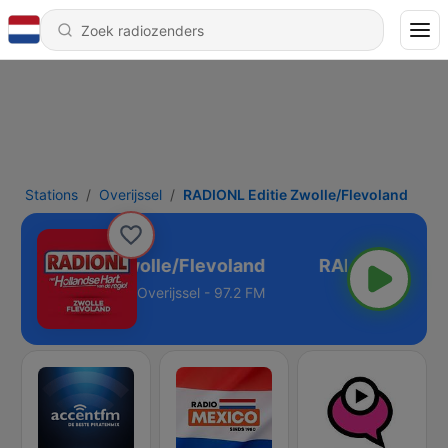
Stations
Overijssel
RADIONL Editie Zwolle/Flevoland
IONL Editie Zwolle/Flevoland
Overijssel - 97.2 FM