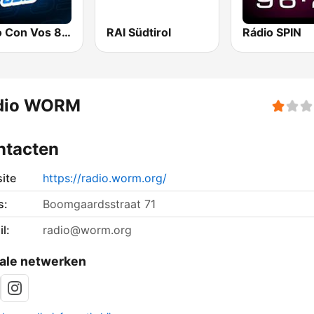
Radio Con Vos 89.9
RAI Südtirol
Rádio SPIN
dio WORM
ntacten
ite
https://radio.worm.org/
s:
Boomgaardsstraat 71
l:
radio@worm.org
ale netwerken