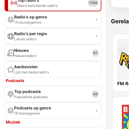
Top radio's
1788
Meest beluisterde radio's
Radio's op genre
Gerela
15 muziekgenres
Radio's per regio
Lokale radio's
Nieuws
67
Nieuwsradio's
Aanbevolen
Lijst met beste radio's
Podcasts
FM R
Top podcasts
50
Populairste podcasts
Podcasts op genre
18 themagenres
Muziek