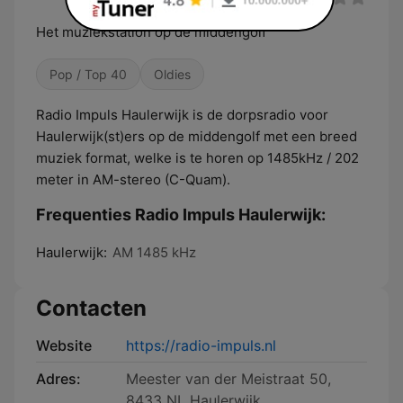
Het muziekstation op de middengolf
Pop / Top 40
Oldies
Radio Impuls Haulerwijk is de dorpsradio voor
Haulerwijk(st)ers op de middengolf met een breed
muziek format, welke is te horen op 1485kHz / 202
meter in AM-stereo (C-Quam).
Frequenties Radio Impuls Haulerwijk:
Haulerwijk:
AM 1485 kHz
Contacten
Website
https://radio-impuls.nl
Adres:
Meester van der Meistraat 50,
8433 NL Haulerwijk