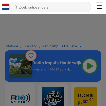
Stations
Friesland
Radio Impuls Haulerwijk
Radio Impuls Haulerwijk
Friesland - AM 1485 kHz