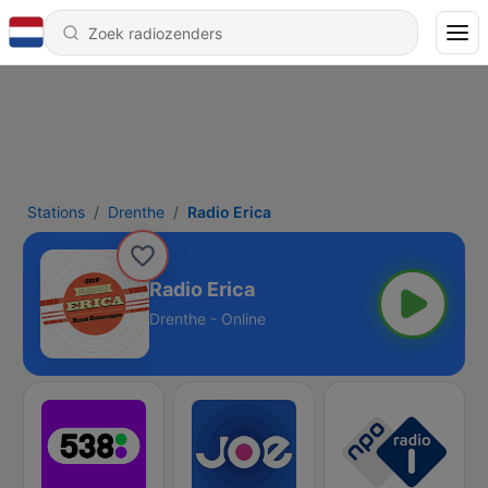
Stations
Drenthe
Radio Erica
Radio Erica
Drenthe - Online