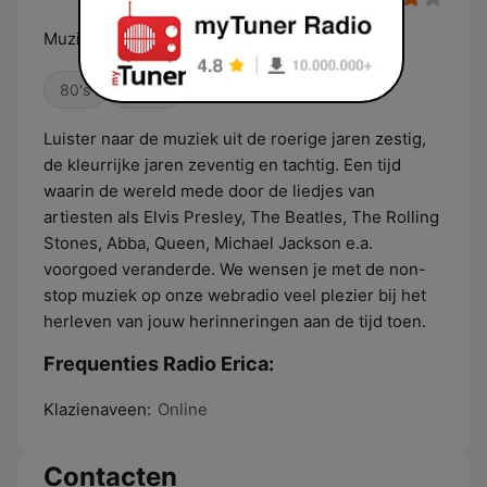
Muziekherinneringen!
80's
Oldies
Luister naar de muziek uit de roerige jaren zestig,
de kleurrijke jaren zeventig en tachtig. Een tijd
waarin de wereld mede door de liedjes van
artiesten als Elvis Presley, The Beatles, The Rolling
Stones, Abba, Queen, Michael Jackson e.a.
voorgoed veranderde. We wensen je met de non-
stop muziek op onze webradio veel plezier bij het
herleven van jouw herinneringen aan de tijd toen.
Frequenties Radio Erica:
Klazienaveen:
Online
Contacten