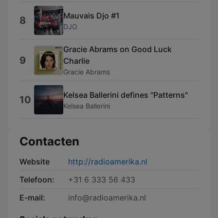
Mauvais Djo #1
8
DJO
Gracie Abrams on Good Luck
9
Charlie
Gracie Abrams
Kelsea Ballerini defines "Patterns"
10
Kelsea Ballerini
Contacten
Website
http://radioamerika.nl
Telefoon:
+31 6 333 56 433
E-mail:
info@radioamerika.nl