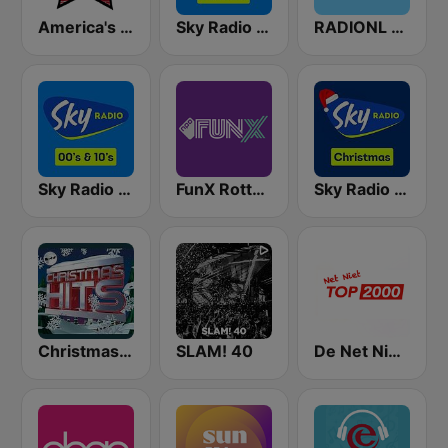
America's Country
Sky Radio 80's Hits
RADIONL Kids
Sky Radio 00's & 10's
FunX Rotterdam
Sky Radio Christmas
Christmas Hits Kerstradio
SLAM! 40
De Net Niet Top 2000