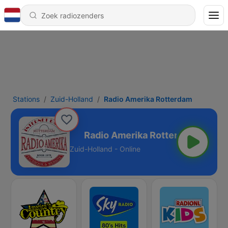
Stations
Zuid-Holland
Radio Amerika Rotterdam
a Rotterdam
Zuid-Holland - Online