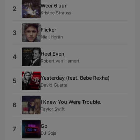
Weer 6 uur
2
Kristoe Strauss
Flicker
3
Niall Horan
Heel Even
4
Robert van Hemert
Yesterday (feat. Bebe Rexha)
5
David Guetta
I Knew You Were Trouble.
6
Taylor Swift
Go
7
DJ Goja