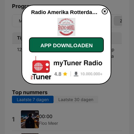
Programma
Radio Amerika Rotterdam live luisteren
Ma
Di
Wo
Do
Vr
Za
Zo
Tijd
Programma
APP DOWNLOADEN
12:00 - 14:00
Gezellig Zondag met Joop
Verhoof - Een programma
van Joop Verhoof op de
zondag dat echt nergens
over gaat.
Top nummers
Laatste 7 dagen
Laatste 30 dagen
00:00
1
Floo Meer