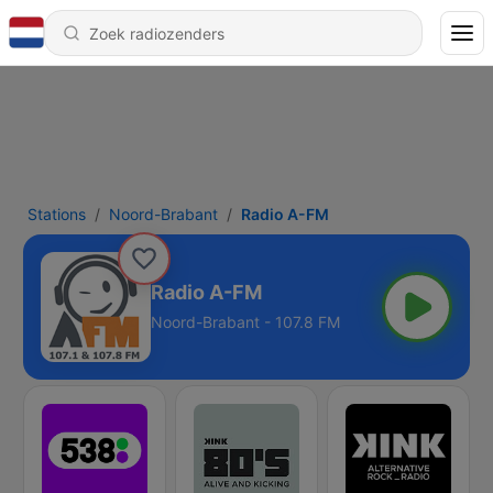
Stations
Noord-Brabant
Radio A-FM
Radio A-FM
Noord-Brabant - 107.8 FM