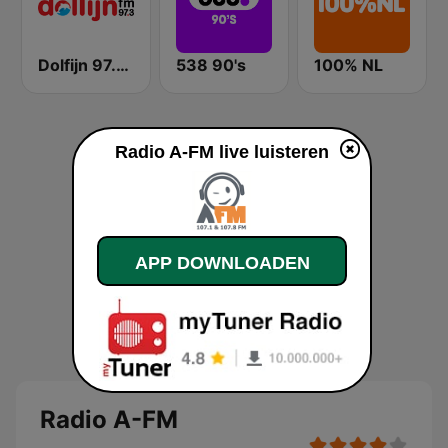
Dolfijn 97.3 FM
538 90's
100% NL
Radio A-FM live luisteren
APP DOWNLOADEN
Radio A-FM