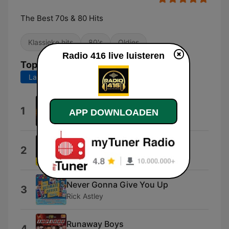
The Best 70s & 80 Hits
Klassieke hits
80's
Oldies
Radio 416 live luisteren
Top nummers
Laatste 7 dagen
Laatste 30 dagen
Blast Universe
1
APP DOWNLOADEN
70s 80s Dance Hits
Kids In America
2
Kim Wilde
Never Gonna Give You Up
3
Rick Astley
Runaway Boys