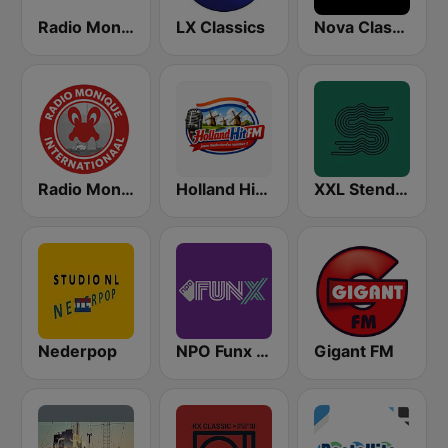
Radio Monique 963 Gold
LX Classics
Nova Classic Rock
Radio Monique Internationaal
Holland Hit FM
XXL Stenders
Nederpop
NPO Funx NL
Gigant FM