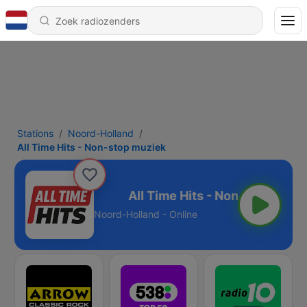
Stations
Noord-Holland
All Time Hits - Non-stop muziek
Non-stop muziek
Noord-Holland - Online