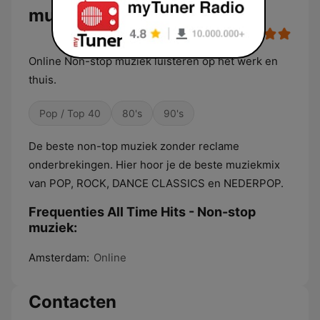
muziek
Online Non-stop muziek luisteren op het werk en
thuis.
Pop / Top 40
80's
90's
De beste non-top muziek zonder reclame
onderbrekingen. Hier hoor je de beste muziekmix
van POP, ROCK, DANCE CLASSICS en NEDERPOP.
Frequenties All Time Hits - Non-stop
muziek:
Amsterdam:
Online
Contacten