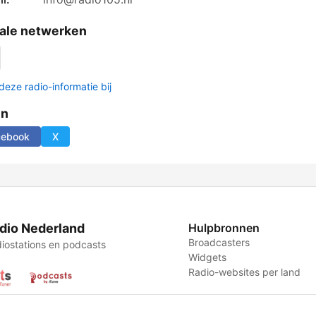
ale netwerken
deze radio-informatie bij
en
cebook
X
dio Nederland
Hulpbronnen
Broadcasters
iostations en podcasts
Widgets
Radio-websites per land