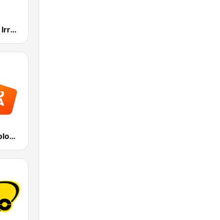
EiTB Euskadi Irratia
Radio Italia solomusicaitaliana