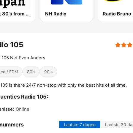
Great 80's from Japan
NH Radio
Radio Bruno
io 105
 105 Net Even Anders
ce / EDM
80's
90's
105 is there 24/7 non-stop with only the best hits of all time.
uenties Radio 105:
enisse:
Online
 nummers
Laatste 7 dagen
Laatste 30 d