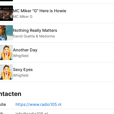
MC Miker "G" Here is Howie
MC Miker G
Nothing Really Matters
David Guetta & Madonna
Another Day
Whigfield
Sexy Eyes
Whigfield
ntacten
ite
https://www.radio105.nl
l:
info@radio105.nl