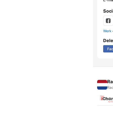
Soci
Werk 
Del
Fa
Ra
Rad