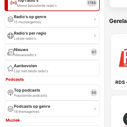
Top radio's
1788
Meest beluisterde radio's
Radio's op genre
Gerela
15 muziekgenres
Radio's per regio
Lokale radio's
Nieuws
67
Nieuwsradio's
Aanbevolen
Lijst met beste radio's
Podcasts
Top podcasts
50
Populairste podcasts
Podcasts op genre
18 themagenres
Muziek