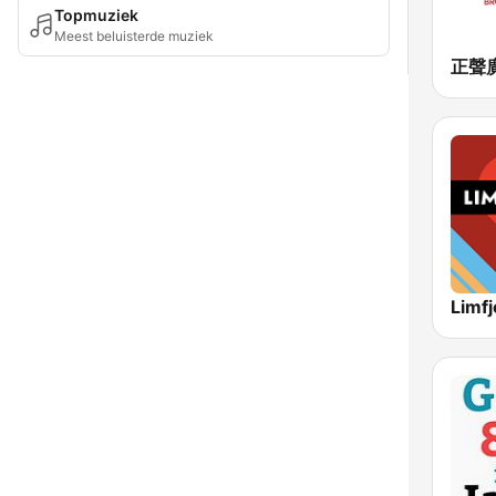
Topmuziek
Meest beluisterde muziek
Limfj