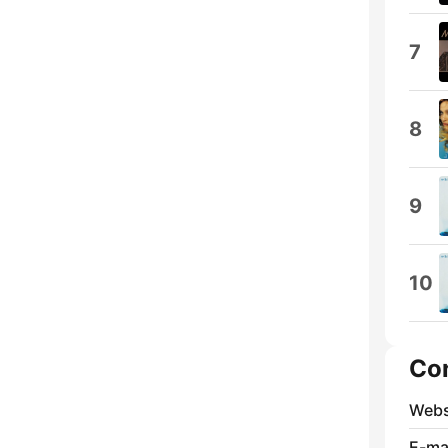
7
8
9
10
Co
Webs
E-mai