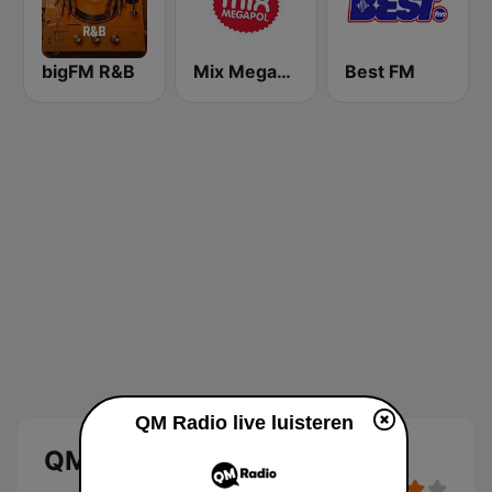
bigFM R&B
Mix Megapol
Best FM
QM Radio live luisteren
QM Radio