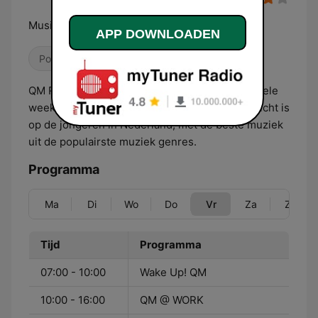
Music Never Stops
APP DOWNLOADEN
Pop / Top 40
Dance / EDM
QM Radio is een online radiostation dat de gehele
week, 24 uur per dag, muziek uitzendt dat gericht is
op de jongeren in Nederland, met de beste muziek
uit de populairste muziek genres.
Programma
Ma
Di
Wo
Do
Vr
Za
Zo
Tijd
Programma
07:00 - 10:00
Wake Up! QM
10:00 - 16:00
QM @ WORK