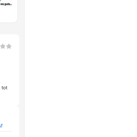
 tot
sf