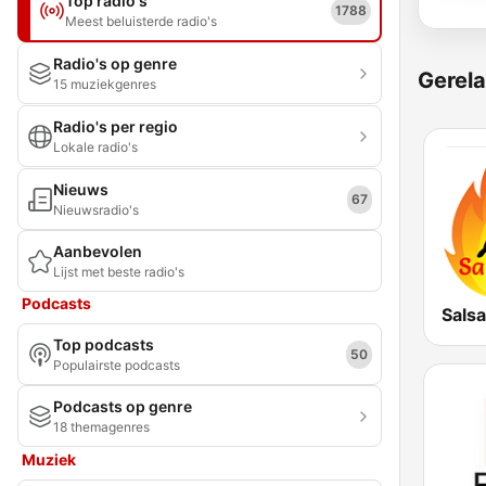
Top radio's
1788
Meest beluisterde radio's
Radio's op genre
Gerela
15 muziekgenres
Radio's per regio
Lokale radio's
Nieuws
67
Nieuwsradio's
Aanbevolen
Lijst met beste radio's
Podcasts
Salsa
Top podcasts
50
Populairste podcasts
Podcasts op genre
18 themagenres
Muziek