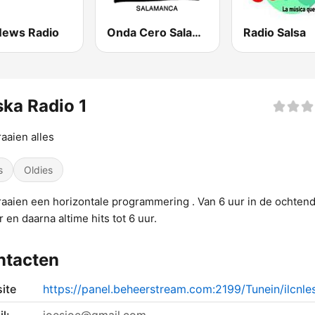
News Radio
Onda Cero Salamanca
Radio Salsa
ka Radio 1
raaien alles
s
Oldies
raaien een horizontale programmering . Van 6 uur in de ochtend
r en daarna altime hits tot 6 uur.
ntacten
ite
https://panel.beheerstream.com:2199/Tunein/ilcnle