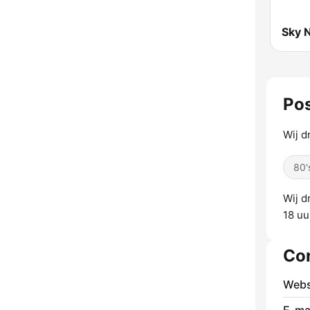
Sky 
Pos
Wij d
80'
Wij d
18 uu
Co
Webs