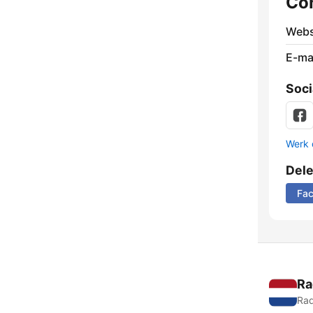
Co
Webs
E-mai
Soci
Werk 
Del
Fa
Ra
Rad