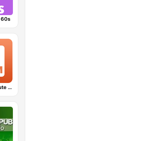
o 60s
1.FM - Absolute 70s Pop