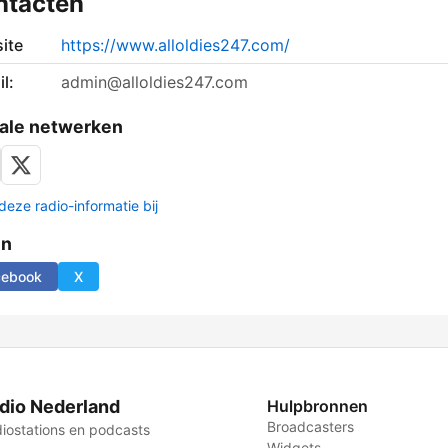
ntacten
ite
https://www.alloldies247.com/
l:
admin@alloldies247.com
ale netwerken
deze radio-informatie bij
en
cebook
X
dio Nederland
Hulpbronnen
Broadcasters
iostations en podcasts
Widgets