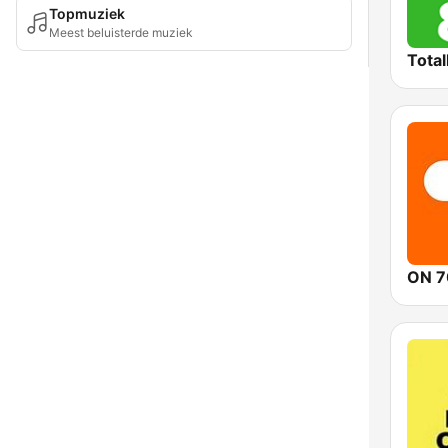
Topmuziek
Meest beluisterde muziek
Total
ON 7