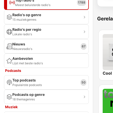
Top radio's
1788
Meest beluisterde radio's
Radio's op genre
Gerela
15 muziekgenres
Radio's per regio
Lokale radio's
Nieuws
67
Nieuwsradio's
Aanbevolen
Lijst met beste radio's
Podcasts
Cool 
Top podcasts
50
Populairste podcasts
Podcasts op genre
18 themagenres
Muziek