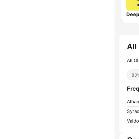
Deep
All
All O
80'
Freq
Alban
Syrac
Valdo