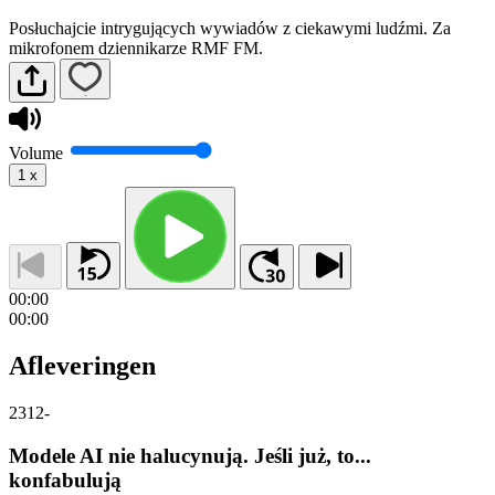
Posłuchajcie intrygujących wywiadów z ciekawymi ludźmi. Za
mikrofonem dziennikarze RMF FM.
Volume
1
x
00:00
00:00
Afleveringen
2312
-
Modele AI nie halucynują. Jeśli już, to...
konfabulują