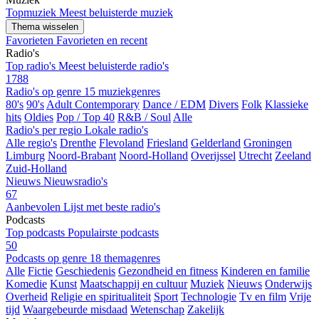
Topmuziek
Meest beluisterde muziek
Thema wisselen
Favorieten
Favorieten en recent
Radio's
Top radio's
Meest beluisterde radio's
1788
Radio's op genre
15 muziekgenres
80's
90's
Adult Contemporary
Dance / EDM
Divers
Folk
Klassieke
hits
Oldies
Pop / Top 40
R&B / Soul
Alle
Radio's per regio
Lokale radio's
Alle regio's
Drenthe
Flevoland
Friesland
Gelderland
Groningen
Limburg
Noord-Brabant
Noord-Holland
Overijssel
Utrecht
Zeeland
Zuid-Holland
Nieuws
Nieuwsradio's
67
Aanbevolen
Lijst met beste radio's
Podcasts
Top podcasts
Populairste podcasts
50
Podcasts op genre
18 themagenres
Alle
Fictie
Geschiedenis
Gezondheid en fitness
Kinderen en familie
Komedie
Kunst
Maatschappij en cultuur
Muziek
Nieuws
Onderwijs
Overheid
Religie en spiritualiteit
Sport
Technologie
Tv en film
Vrije
tijd
Waargebeurde misdaad
Wetenschap
Zakelijk