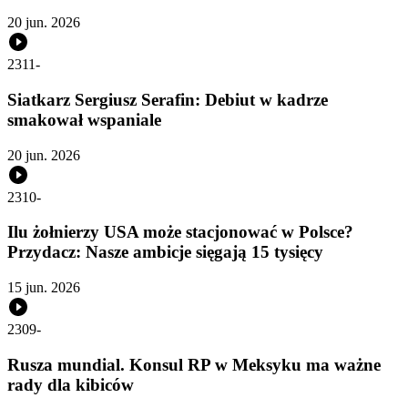
20 jun. 2026
2311
-
Siatkarz Sergiusz Serafin: Debiut w kadrze
smakował wspaniale
20 jun. 2026
2310
-
Ilu żołnierzy USA może stacjonować w Polsce?
Przydacz: Nasze ambicje sięgają 15 tysięcy
15 jun. 2026
2309
-
Rusza mundial. Konsul RP w Meksyku ma ważne
rady dla kibiców