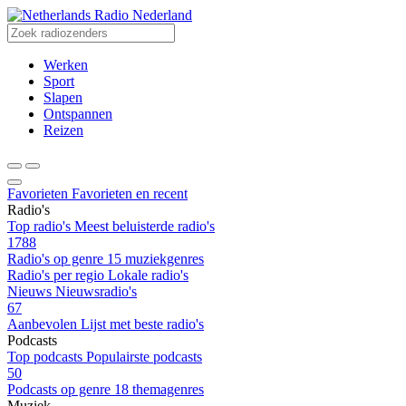
Radio Nederland
Werken
Sport
Slapen
Ontspannen
Reizen
Favorieten
Favorieten en recent
Radio's
Top radio's
Meest beluisterde radio's
1788
Radio's op genre
15 muziekgenres
Radio's per regio
Lokale radio's
Nieuws
Nieuwsradio's
67
Aanbevolen
Lijst met beste radio's
Podcasts
Top podcasts
Populairste podcasts
50
Podcasts op genre
18 themagenres
Muziek