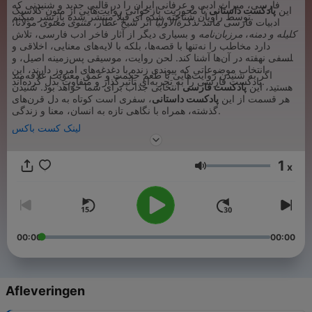
فارسی، میراث ادبی و عرفانی ایران را در قالبی جدید و شنیدنی که
این
پادکست داستانی
با محوریت بازخوانی روایت‌هایی از متون کلاسیک
توسط راویان شناخته شده ای قبلا منتشر شده بازنشر میکنم.
ادبیات فارسی مانند
تذکرة‌الاولیا
اثر شیخ عطار،
مثنوی معنوی
مولانا،
کلیله و دمنه
،
مرزبان‌نامه
و بسیاری دیگر از آثار فاخر ادب فارسی، تلاش
دارد مخاطب را نه‌تنها با قصه‌ها، بلکه با لایه‌های معنایی، اخلاقی و
فلسفی نهفته در آن‌ها آشنا کند. لحن روایت، موسیقی پس‌زمینه اصیل، و
انتخاب موضوعاتی که پیوندی زنده با دغدغه‌های امروز دارند، این
اگر به شنیدن روایت‌هایی با طعم حکمت و عمق معنویت علاقه‌مند
پادکست فارسی را به تجربه‌ای تأثیرگذار و متفاوت بدل کرده‌اند.
هستید، این
پادکست فارسی
انتخابی جذاب برای شما خواهد بود. شنیدن
هر قسمت از این
پادکست داستانی
، سفری است کوتاه به دل قرن‌های
گذشته، همراه با نگاهی تازه به انسان، معنا و زندگی.
لینک کست باکس
1
x
Volume
00:00
00:00
Afleveringen