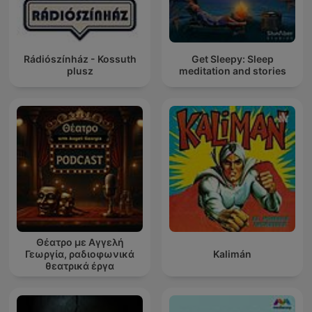
Rádiószínház - Kossuth
Get Sleepy: Sleep
plusz
meditation and stories
Θέατρο με Αγγελή
Γεωργία, ραδιοφωνικά
Kalimán
θεατρικά έργα