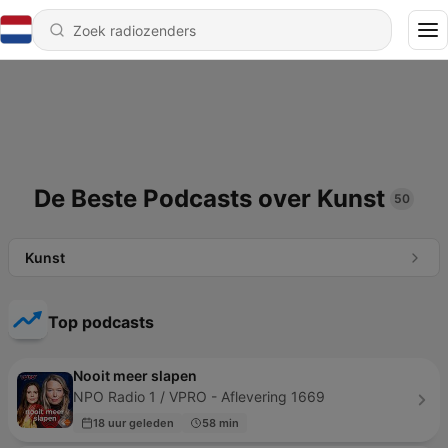
De Beste Podcasts over Kunst
50
Kunst
Top podcasts
Nooit meer slapen
NPO Radio 1 / VPRO - Aflevering 1669
18 uur geleden
58 min