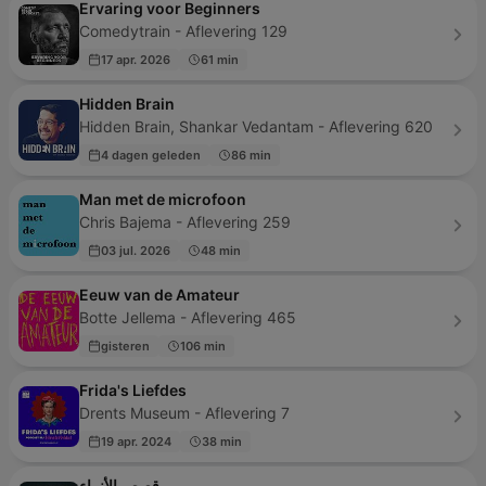
Ervaring voor Beginners
Comedytrain - Aflevering 129
17 apr. 2026
61 min
Hidden Brain
Hidden Brain, Shankar Vedantam - Aflevering 620
4 dagen geleden
86 min
Man met de microfoon
Chris Bajema - Aflevering 259
03 jul. 2026
48 min
Eeuw van de Amateur
Botte Jellema - Aflevering 465
gisteren
106 min
Frida's Liefdes
Drents Museum - Aflevering 7
19 apr. 2024
38 min
قصص الأنبياء