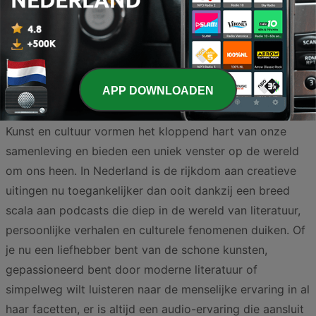
Pagina
2
van
4
<
2
3
4
>
APP DOWNLOADEN
Kunst en cultuur vormen het kloppend hart van onze
samenleving en bieden een uniek venster op de wereld
om ons heen. In Nederland is de rijkdom aan creatieve
uitingen nu toegankelijker dan ooit dankzij een breed
scala aan podcasts die diep in de wereld van literatuur,
persoonlijke verhalen en culturele fenomenen duiken. Of
je nu een liefhebber bent van de schone kunsten,
gepassioneerd bent door moderne literatuur of
simpelweg wilt luisteren naar de menselijke ervaring in al
haar facetten, er is altijd een audio-ervaring die aansluit