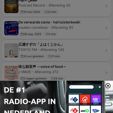
Podcast Record - Aflevering 20
19 mei 2025
24 min
De verwarde cavia - het luisterboek!
paulien cornelisse - Aflevering 95
08 aug. 2025
5 min
広瀬すずの「よはくじかん」
TOKYO FM - Aflevering 145
10 uur geleden
21 min
味な副音声 ～voice of food～
J-WAVE - Aflevering 272
5 dagen geleden
28 min
Mellina
Marcin MELLER - Aflevering 188
gisteren
71 min