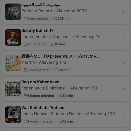
موسوعة الكتب الصوتية
Podcast Record - Aflevering 2009
4 uur geleden
208 min
Beauty Bullshit?
Lauren Verster / Audiohuis - Aflevering 10
01 mei 2026
16 min
野菜をMOTTO presents スープのじかん。
interfm - Aflevering 173
17 uur geleden
28 min
Bag om København
Københavns Biblioteker - Aflevering 151
6 dagen geleden
32 min
Wat Schaft de Podcast
Jonas Nouwen & Jeroen Doucet - Aflevering 209
3 weken geleden
12 min