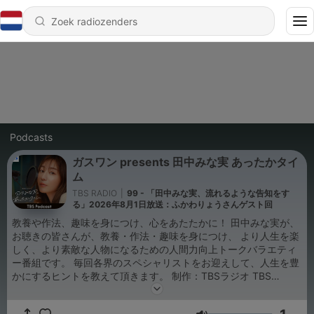
Podcasts
ガスワン presents 田中みな実 あったかタイ
ム
TBS RADIO
|
99 - 「田中みな実、流れるような告知をす
る」2026年8月1日放送：ふかわりょうさんゲスト回
教養や作法、趣味を身につけ、心をあたたかに！ 田中みな実が、
お聴きの皆さんが、教養・作法・趣味を身につけ、 より人生を楽
しく、より素敵な人物になるための人間力向上トークバラエティ
ー番組です。 毎回各界のスペシャリストをお迎えして、人生を豊
かにするヒントを教えて頂きます。 制作：TBSラジオ TBS
Podcast：https://www.tbsradio.jp/podcast/