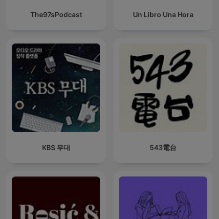
The97sPodcast
Un Libro Una Hora
KBS 무대
543電台