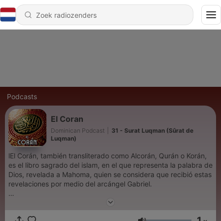
Podcasts
El Coran
Dominican Podcast
|
31 - Surat Luqman (Sûrat de
Luqman)
lEl Corán, también transliterado como Alcorán, Qurán o Korán,
es el libro sagrado del islam, en el que representa la palabra de
Dios, revelada a Mahoma, quien se considera que recibió estas
revelaciones por medio del arcángel Gabriel.​
1