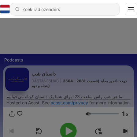
Podcasts
داستان شب
DASTANESHAB
|
3564 - 2681.درخت انجیر معابد (قسمت
پنجاه و دوم)
ما هر شب راس ساعت 23، برای شما یک داستان کوتاه می‌خوانیم.
Hosted on Acast. See
acast.com/privacy
for more information.
1
x
Volume