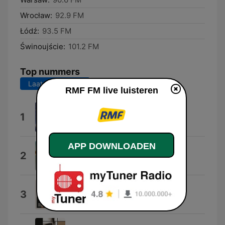
Wrocław:
92.9 FM
Łódź:
93.5 FM
Świnoujście:
101.2 FM
Top nummers
Laatste 7 dagen
Laatste 30 dagen
RMF FM live luisteren
Dai Dai Dai
1
Robertino
APP DOWNLOADEN
!H.A.P.P.Y!
2
Dawid Podsiadlo
Dżentelmenel
3
Vito Bambino