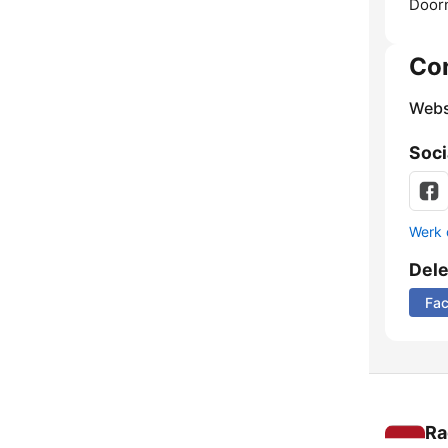
Door
Co
Webs
Soci
Werk 
Del
Fa
Ra