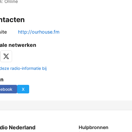
n:
Online
ntacten
ite
http://ourhouse.fm
ale netwerken
deze radio-informatie bij
en
cebook
X
dio Nederland
Hulpbronnen