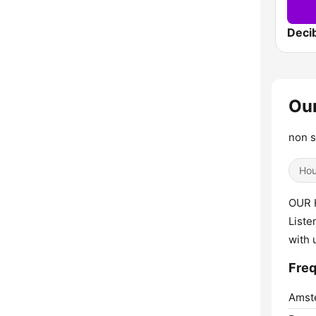
Decib
Ou
non s
Ho
OUR H
Liste
with 
Freq
Amst