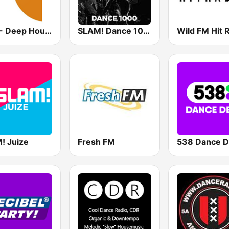
DHR - Deep House Radio
SLAM! Dance 1000
Wild FM Hit 
! Juize
Fresh FM