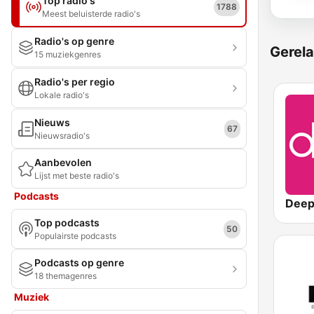
Top radio's
1788
Meest beluisterde radio's
Radio's op genre
Gerela
15 muziekgenres
Radio's per regio
Lokale radio's
Nieuws
67
Nieuwsradio's
Aanbevolen
Lijst met beste radio's
Podcasts
Deep
Top podcasts
50
Populairste podcasts
Podcasts op genre
18 themagenres
Muziek