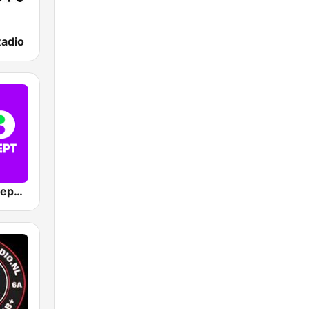
Radio
538 Dance Department