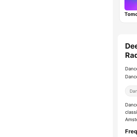
Dee
Rad
Danc
Dance
Dan
Dance
class
Amst
Freq