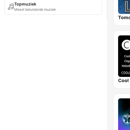
Topmuziek
Meest beluisterde muziek
Cool