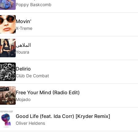
Poppy Baskcomb
Movin'
X-Treme
الملاهى
Yousra
Delirio
Clüb De Combat
Free Your Mind (Radio Edit)
Mojado
Good Life (feat. Ida Corr) [Kryder Remix]
Oliver Heldens