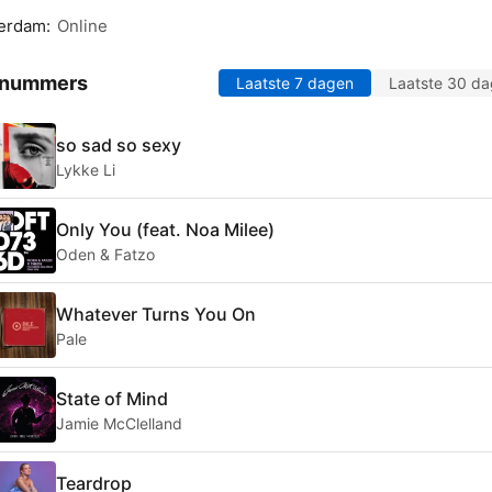
erdam:
Online
 nummers
Laatste 7 dagen
Laatste 30 d
so sad so sexy
Lykke Li
Only You (feat. Noa Milee)
Oden & Fatzo
Whatever Turns You On
Pale
State of Mind
Jamie McClelland
Teardrop