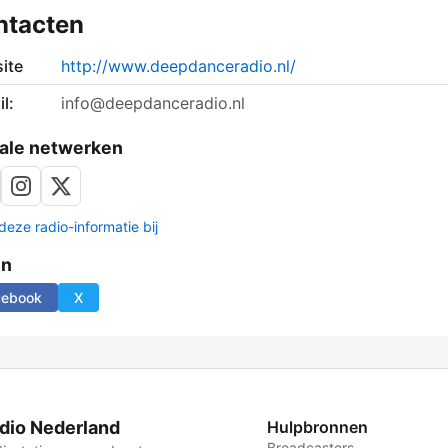
ntacten
ite
http://www.deepdanceradio.nl/
l:
info@deepdanceradio.nl
ale netwerken
deze radio-informatie bij
en
cebook
X
dio Nederland
Hulpbronnen
Broadcasters