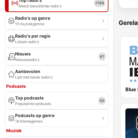
Top radio's
1788
Meest beluisterde radio's
Radio's op genre
Gerela
15 muziekgenres
Radio's per regio
Lokale radio's
Nieuws
67
Nieuwsradio's
Aanbevolen
Lijst met beste radio's
Podcasts
Top podcasts
50
Populairste podcasts
Podcasts op genre
18 themagenres
Muziek