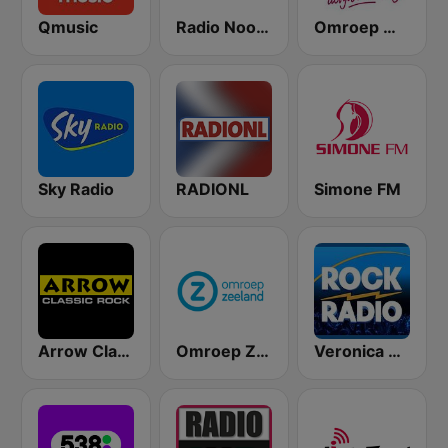
Qmusic
Radio Noord
Omroep West
Sky Radio
RADIONL
Simone FM
Arrow Classic Rock
Omroep Zeeland
Veronica Rock Radio