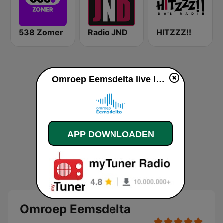
538 Zomer
Radio JND
HITZZZ!!
Omroep Eemsdelta live luisteren
APP DOWNLOADEN
Omroep Eemsdelta