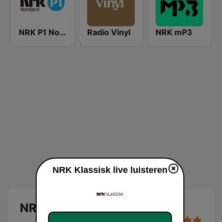
NRK P1 Nordland
Radio Vinyl
NRK mP3
NRK Klassisk live luisteren
NRK Klassisk