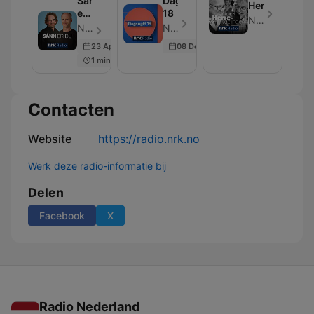
Sånn
Dagsnytt
Herreavdelin
er
18
NRK
du
NRK - Aflevering 5
NRK - Aflevering 3
23 Apr 2024
08 Dec 2025
1 min
Contacten
Website
https://radio.nrk.no
Werk deze radio-informatie bij
Delen
Facebook
X
Radio Nederland