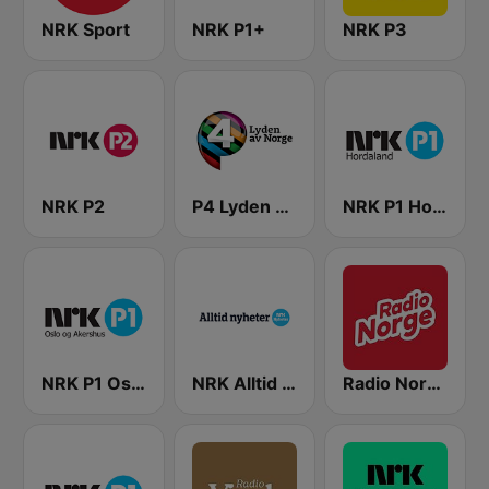
NRK Sport
NRK P1+
NRK P3
NRK P2
P4 Lyden av Norge
NRK P1 Hordaland
NRK P1 Oslo og Akershus
NRK Alltid Nyheter
Radio Norge