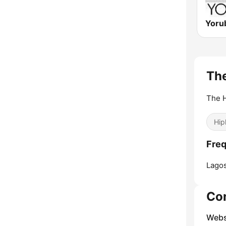
Yoru
The
The H
Hip
Freq
Lagos
Co
Webs