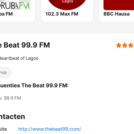
ba FM
102.3 Max FM
BBC Hausa
 Beat 99.9 FM
eartbeat of Lagos
hop
uenties The Beat 99.9 FM:
:
99.9 FM
ntacten
ite
http://www.thebeat99.com/