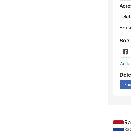
Adre
Tele
E-mai
Soci
Werk 
Del
Fa
Ra
Rad