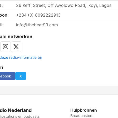
s:
26 Keffi Street, Off Awolowo Road, Ikoyi, Lagos
foon:
+234 (0) 8092222913
l:
info@thebeat99.com
ale netwerken
deze radio-informatie bij
en
cebook
X
dio Nederland
Hulpbronnen
Broadcasters
iostations en podcasts