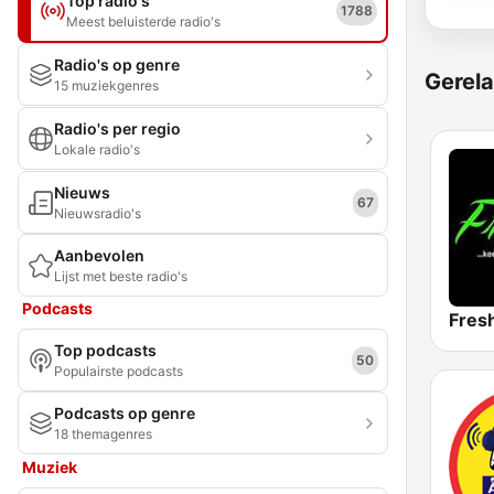
Top radio's
1788
Meest beluisterde radio's
Radio's op genre
Gerela
15 muziekgenres
Radio's per regio
Lokale radio's
Nieuws
67
Nieuwsradio's
Aanbevolen
Lijst met beste radio's
Podcasts
Fres
Top podcasts
50
Populairste podcasts
Podcasts op genre
18 themagenres
Muziek